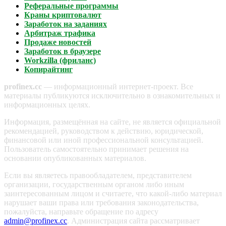
Реферальные программы
Краны криптовалют
Заработок на заданиях
Арбитраж трафика
Продаже новостей
Заработок в браузере
Workzilla (фриланс)
Копирайтинг
profinex.cc
— информационный интернет-проект. Все
материалы публикуются исключительно в ознакомительных и
информационных целях.
Информация, размещённая на сайте, не является официальной
рекомендацией, руководством к действию, юридической,
финансовой или иной профессиональной консультацией.
Пользователь самостоятельно принимает решения на
основании опубликованных материалов.
Если вы являетесь правообладателем, представителем
организации, государственным органом либо иным
заинтересованным лицом и считаете, что какой-либо материал
нарушает ваши права или требования законодательства,
пожалуйста, направьте обращение по адресу
admin@profinex.cc
. Администрация сайта рассматривает