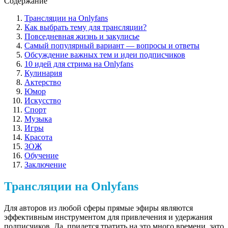
Содержание
Трансляции на Onlyfans
Как выбрать тему для трансляции?
Повседневная жизнь и закулисье
Самый популярный вариант — вопросы и ответы
Обсуждение важных тем и идеи подписчиков
10 идей для стрима на Onlyfans
Кулинария
Актерство
Юмор
Искусство
Спорт
Музыка
Игры
Красота
ЗОЖ
Обучение
Заключение
Трансляции на Onlyfans
Для авторов из любой сферы прямые эфиры являются
эффективным инструментом для привлечения и удержания
подписчиков. Да, придется тратить на это много времени, зато