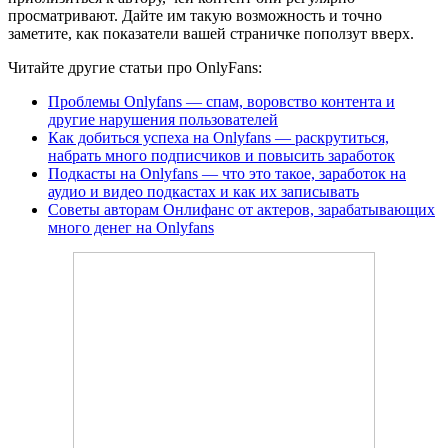
просматривают. Дайте им такую возможность и точно
заметите, как показатели вашей страничке поползут вверх.
Читайте другие статьи про OnlyFans:
Проблемы Onlyfans — спам, воровство контента и
другие нарушения пользователей
Как добиться успеха на Onlyfans — раскрутиться,
набрать много подписчиков и повысить заработок
Подкасты на Onlyfans — что это такое, заработок на
аудио и видео подкастах и как их записывать
Советы авторам Онлифанс от актеров, зарабатывающих
много денег на Onlyfans