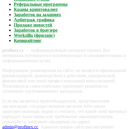
Реферальные программы
Краны криптовалют
Заработок на заданиях
Арбитраж трафика
Продаже новостей
Заработок в браузере
Workzilla (фриланс)
Копирайтинг
profinex.cc
— информационный интернет-проект. Все
материалы публикуются исключительно в ознакомительных и
информационных целях.
Информация, размещённая на сайте, не является официальной
рекомендацией, руководством к действию, юридической,
финансовой или иной профессиональной консультацией.
Пользователь самостоятельно принимает решения на
основании опубликованных материалов.
Если вы являетесь правообладателем, представителем
организации, государственным органом либо иным
заинтересованным лицом и считаете, что какой-либо материал
нарушает ваши права или требования законодательства,
пожалуйста, направьте обращение по адресу
admin@profinex.cc
. Администрация сайта рассматривает