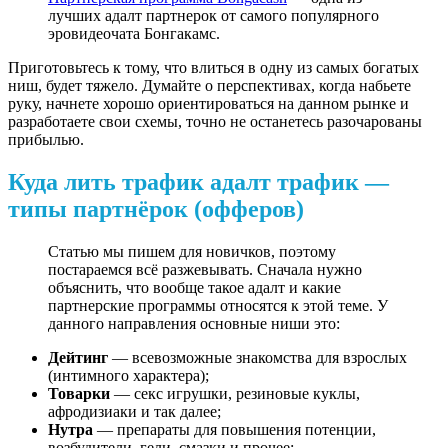
лучших адалт партнерок от самого популярного
эровидеочата Бонгакамс.
Приготовьтесь к тому, что влиться в одну из самых богатых
ниш, будет тяжело. Думайте о перспективах, когда набьете
руку, начнете хорошо ориентироваться на данном рынке и
разработаете свои схемы, точно не останетесь разочарованы
прибылью.
Куда лить трафик адалт трафик —
типы партнёрок (офферов)
Статью мы пишем для новичков, поэтому
постараемся всё разжевывать. Сначала нужно
объяснить, что вообще такое адалт и какие
партнерские программы относятся к этой теме. У
данного направления основные ниши это:
Дейтинг
— всевозможные знакомства для взрослых
(интимного характера);
Товарки
— секс игрушки, резиновые куклы,
афродизиаки и так далее;
Нутра
— препараты для повышения потенции,
возбудители, гели, смазки и прочее;