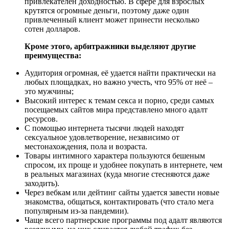
привлекателен доходностью. В сфере для взрослых
крутятся огромные деньги, поэтому даже один
привлеченный клиент может принести несколько
сотен долларов.
Кроме этого, арбитражники выделяют другие
преимущества:
Аудитория огромная, её удается найти практически на
любых площадках, но важно учесть, что 95% от неё –
это мужчины;
Высокий интерес к темам секса и порно, среди самых
посещаемых сайтов мира представлено много адалт
ресурсов.
С помощью интернета тысячи людей находят
сексуальное удовлетворение, независимо от
местонахождения, пола и возраста.
Товары интимного характера пользуются бешеным
спросом, их проще и удобнее покупать в интернете, чем
в реальных магазинах (куда многие стесняются даже
заходить).
Через вебкам или дейтинг сайты удается завести новые
знакомства, общаться, контактировать (что стало мега
популярным из-за пандемии).
Чаще всего партнерские программы под адалт являются